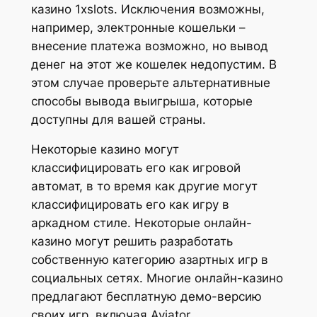
казино 1xslots. Исключения возможны,
например, электронные кошельки –
внесение платежа возможно, но вывод
денег на этот же кошелек недопустим. В
этом случае проверьте альтернативные
способы вывода выигрыша, которые
доступны для вашей страны.
Некоторые казино могут
классифицировать его как игровой
автомат, в то время как другие могут
классифицировать его как игру в
аркадном стиле. Некоторые онлайн-
казино могут решить разработать
собственную категорию азартных игр в
социальных сетях. Многие онлайн-казино
предлагают бесплатную демо-версию
своих игр, включая Aviator.