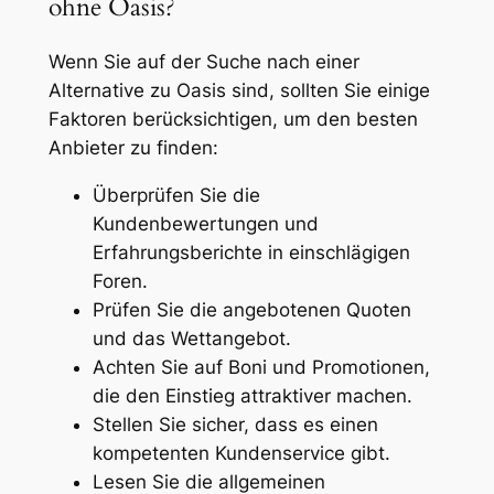
ohne Oasis?
Wenn Sie auf der Suche nach einer
Alternative zu Oasis sind, sollten Sie einige
Faktoren berücksichtigen, um den besten
Anbieter zu finden:
Überprüfen Sie die
Kundenbewertungen und
Erfahrungsberichte in einschlägigen
Foren.
Prüfen Sie die angebotenen Quoten
und das Wettangebot.
Achten Sie auf Boni und Promotionen,
die den Einstieg attraktiver machen.
Stellen Sie sicher, dass es einen
kompetenten Kundenservice gibt.
Lesen Sie die allgemeinen