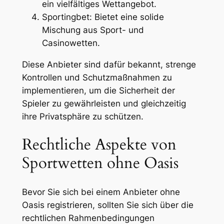
ein vielfältiges Wettangebot.
Sportingbet: Bietet eine solide
Mischung aus Sport- und
Casinowetten.
Diese Anbieter sind dafür bekannt, strenge
Kontrollen und Schutzmaßnahmen zu
implementieren, um die Sicherheit der
Spieler zu gewährleisten und gleichzeitig
ihre Privatsphäre zu schützen.
Rechtliche Aspekte von
Sportwetten ohne Oasis
Bevor Sie sich bei einem Anbieter ohne
Oasis registrieren, sollten Sie sich über die
rechtlichen Rahmenbedingungen