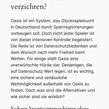
verzichten?
Oasis ist ein System, das Glücksspielsucht
in Deutschland durch Sperrregistrierungen
vorbeugen soll. Doch nicht jeder Spieler ist
von dieser intensiven Kontrolle begeistert.
Die Rede ist von Datenschutzbedenken und
dem Wunsch nach mehr Freiheit beim
Wetten. Für einige stellt Oasis eine
unerwünschte Hürde dar. Denjenigen, die
auf Datenschutz Wert legen, ist es wichtig,
eine sichere und verlässliche
Wettmöglichkeit außerhalb von Oasis zu
finden. Doch was sind die Alternativen und
wie sicher sind sie wirklich?
Sichere Sportwettenanbieter ohne