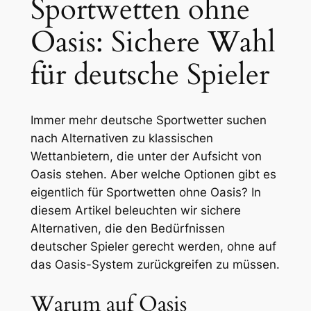
Sportwetten ohne
Oasis: Sichere Wahl
für deutsche Spieler
Immer mehr deutsche Sportwetter suchen
nach Alternativen zu klassischen
Wettanbietern, die unter der Aufsicht von
Oasis stehen. Aber welche Optionen gibt es
eigentlich für Sportwetten ohne Oasis? In
diesem Artikel beleuchten wir sichere
Alternativen, die den Bedürfnissen
deutscher Spieler gerecht werden, ohne auf
das Oasis-System zurückgreifen zu müssen.
Warum auf Oasis