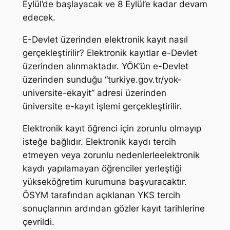
Eylül’de başlayacak ve 8 Eylül’e kadar devam
edecek.
E-Devlet üzerinden elektronik kayıt nasıl
gerçekleştirilir? Elektronik kayıtlar e-Devlet
üzerinden alınmaktadır. YÖK’ün e-Devlet
üzerinden sunduğu “turkiye.gov.tr/yok-
universite-ekayit” adresi üzerinden
üniversite e-kayıt işlemi gerçekleştirilir.
Elektronik kayıt öğrenci için zorunlu olmayıp
isteğe bağlıdır. Elektronik kaydı tercih
etmeyen veya zorunlu nedenlerleelektronik
kaydı yapılamayan öğrenciler yerleştiği
yükseköğretim kurumuna başvuracaktır.
ÖSYM tarafından açıklanan YKS tercih
sonuçlarının ardından gözler kayıt tarihlerine
çevrildi.