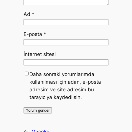
Ad
*
E-posta
*
İnternet sitesi
Daha sonraki yorumlarımda
kullanılması için adım, e-posta
adresim ve site adresim bu
tarayıcıya kaydedilsin.
←
Önceki: