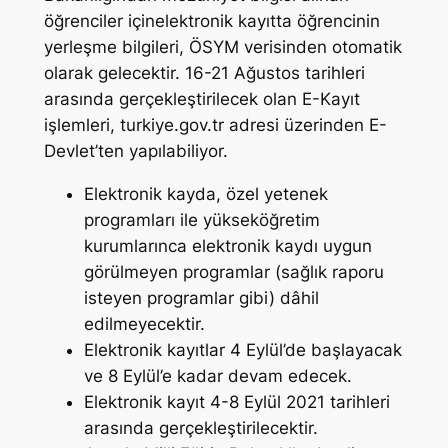
öğrenciler içinelektronik kayıtta öğrencinin
yerleşme bilgileri, ÖSYM verisinden otomatik
olarak gelecektir. 16-21 Ağustos tarihleri
arasında gerçekleştirilecek olan E-Kayıt
işlemleri, turkiye.gov.tr adresi üzerinden E-
Devlet’ten yapılabiliyor.
Elektronik kayda, özel yetenek
programları ile yükseköğretim
kurumlarınca elektronik kaydı uygun
görülmeyen programlar (sağlık raporu
isteyen programlar gibi) dâhil
edilmeyecektir.
Elektronik kayıtlar 4 Eylül’de başlayacak
ve 8 Eylül’e kadar devam edecek.
Elektronik kayıt 4-8 Eylül 2021 tarihleri
arasında gerçekleştirilecektir.