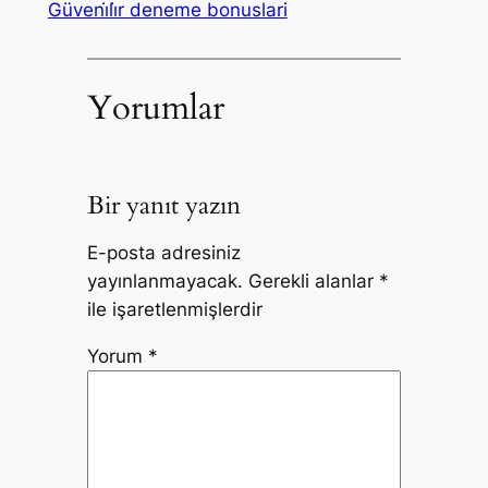
Güveni̇li̇r deneme bonuslari
Yorumlar
Bir yanıt yazın
E-posta adresiniz
yayınlanmayacak.
Gerekli alanlar
*
ile işaretlenmişlerdir
Yorum
*