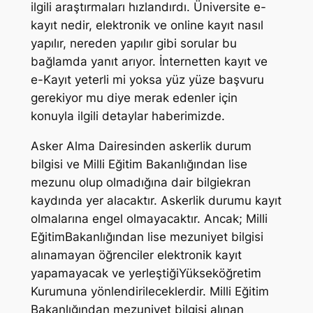
ilgili araştırmaları hızlandırdı. Üniversite e-
kayıt nedir, elektronik ve online kayıt nasıl
yapılır, nereden yapılır gibi sorular bu
bağlamda yanıt arıyor. İnternetten kayıt ve
e-Kayıt yeterli mi yoksa yüz yüze başvuru
gerekiyor mu diye merak edenler için
konuyla ilgili detaylar haberimizde.
Asker Alma Dairesinden askerlik durum
bilgisi ve Milli Eğitim Bakanlığından lise
mezunu olup olmadığına dair bilgiekran
kaydında yer alacaktır. Askerlik durumu kayıt
olmalarına engel olmayacaktır. Ancak; Milli
EğitimBakanlığından lise mezuniyet bilgisi
alınamayan öğrenciler elektronik kayıt
yapamayacak ve yerleştiğiYükseköğretim
Kurumuna yönlendirileceklerdir. Milli Eğitim
Bakanlığından mezuniyet bilgisi alınan