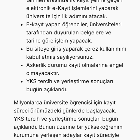
elektronik e-Kayıt işlemlerini yaparak
üniversite için ilk adımını atacak.
E-kayıt yapan öğrenciler, üniversiteleri
tarafından duyurulan belgelere ve
tarihe göre işlem yapacak.
Bu siteye giriş yaparak çerez kullanımını
kabul etmiş sayılıyorsunuz.
Askerlik durumu kayıt olmalarına engel
olmayacaktır.
YKS tercih ve yerleştirme sonuçları
bugün açıklandı.
Milyonlarca üniversite öğrencisi için kayıt
süreci önümüzdeki günlerde başlayacak.
YKS tercih ve yerleştirme sonuçları bugün
açıklandı. Bunun üzerine bir yükseköğrenim
kurumuna yerleşen adaylar kayıt süreciyle