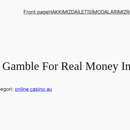
Front page
HAKKIMIZDA
İLETİŞİM
ODALARIMIZ
R
o Gamble For Real Money I
tegori:
online casino au