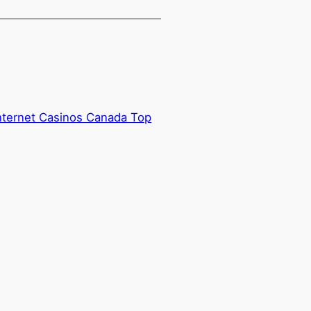
nternet Casinos Canada Top