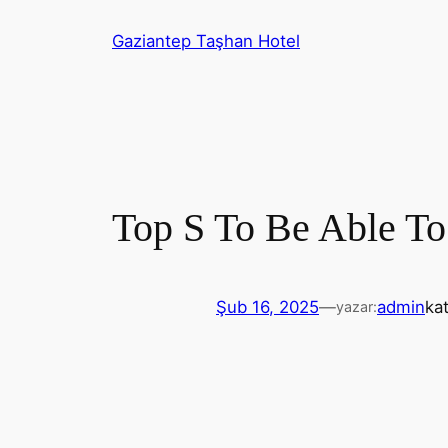
İçeriğe
Gaziantep Taşhan Hotel
geç
Top S To Be Able T
Şub 16, 2025
—
admin
ka
yazar: