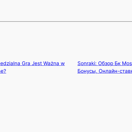
edzialna Gra Jest Ważna w
Sonraki:
Обзор Бк Mos
ne?
Бонусы, Онлайн-став