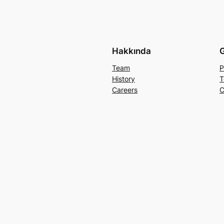
Hakkında
G
Team
P
History
T
Careers
C