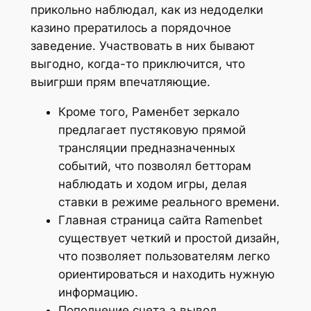
прикольно наблюдал, как из недоделки
казино прератилось а порядочное
заведение. Участвовать в них бывают
выгодно, когда-то приключится, что
выигрши прям впечатляющие.
Кроме того, Раменбет зеркало
предлагает пустяковую прямой
трансляции предназначенных
событий, что позволял бетторам
наблюдать и ходом игры, делая
ставки в режиме реального времени.
Главная страница сайта Ramenbet
существует четкий и простой дизайн,
что позволяет пользователям легко
ориентироваться и находить нужную
информацию.
Пополнение счета а вывод