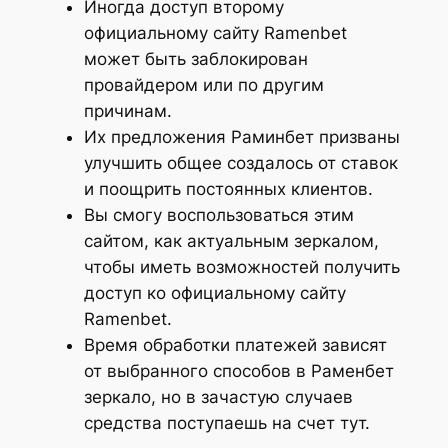
Иногда доступ второму
официальному сайту Ramenbet
может быть заблокирован
провайдером или по другим
причинам.
Их предложения Раминбет призваны
улучшить общее создалось от ставок
и поощрить постоянных клиентов.
Вы смогу воспользоваться этим
сайтом, как актуальным зеркалом,
чтобы иметь возможностей получить
доступ ко официальному сайту
Ramenbet.
Время обработки платежей зависят
от выбранного способов в Раменбет
зеркало, но в зачастую случаев
средства поступаешь на счет тут.