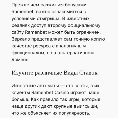
Прежде чем разжиться бонусами
Ramenbet, важно ознакомиться с
условиями отыгрыша. В известных
реалиях доступ второму официальному
сайту Ramenbet может быть ограничен.
Зеркало представляет сам точную копию
качестве ресурса с аналогичным
функционалом, но а альтернативном
домене.
Изучите различные Виды Ставок
Известные автоматы — это слоты, в их
клиенты Ramenbet Casino играют чаще
больше. Как правило так игры, которые
чаще других дают крупные выигрыши,
что же объясняет их популярность.