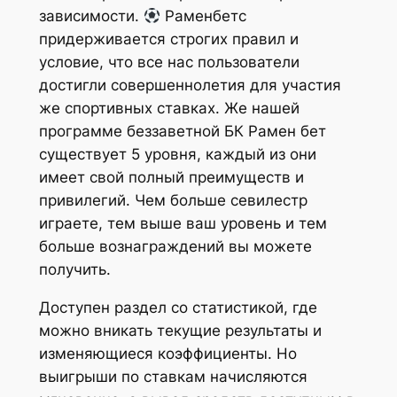
зависимости.
Раменбетc
придерживается строгих правил и
условие, что все нас пользователи
достигли совершеннолетия для участия
же спортивных ставках. Же нашей
программе беззаветной БК Рамен бет
существует 5 уровня, каждый из они
имеет свой полный преимуществ и
привилегий. Чем больше севилестр
играете, тем выше ваш уровень и тем
больше вознаграждений вы можете
получить.
Доступен раздел со статистикой, где
можно вникать текущие результаты и
изменяющиеся коэффициенты. Но
выигрыши по ставкам начисляются