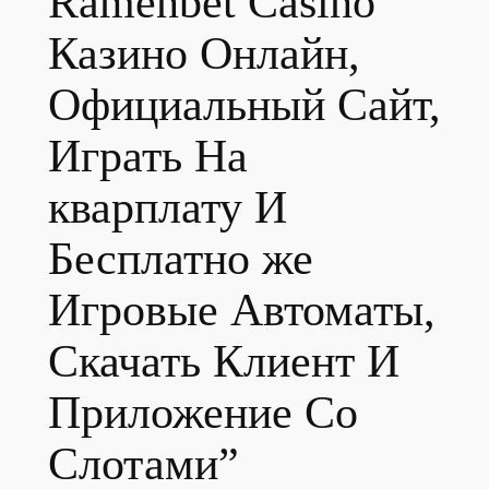
Ramenbet Casino
Казино Онлайн,
Официальный Сайт,
Играть На
кварплату И
Бесплатно же
Игровые Автоматы,
Скачать Клиент И
Приложение Со
Слотами”