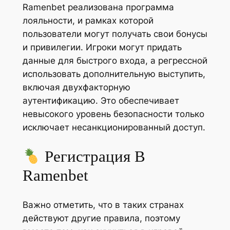
Ramenbet реализована программа
лояльности, и рамках которой
пользователи могут получать свои бонусы
и привилегии. Игроки могут придать
данные для быстрого входа, а регрессной
использовать дополнительную выступить,
включая двухфакторную
аутентификацию. Это обеспечивает
невысокого уровень безопасности только
исключает несанкционированный доступ.
Регистрация В
Ramenbet
Важно отметить, что в таких странах
действуют другие правила, поэтому