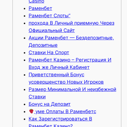
Casino
Раменбет
Раменбет Слоты”
прохода В Личный приемную Через
Официальный Сайт
Акции Раменбет — Бездепозитные,
Депозитные
Ставки На Спорт
Раменбет Казино – Регистрация И
Вход же Личный Кабинет
Приветственный Бонус
усовершенство Новых Игроков
Размер Минимальной И неизбежной
Ставки
Бонус на Депозит
уме Оплаты В Раменбетc
Как Зарегистрироваться В
Раменбет Казино?