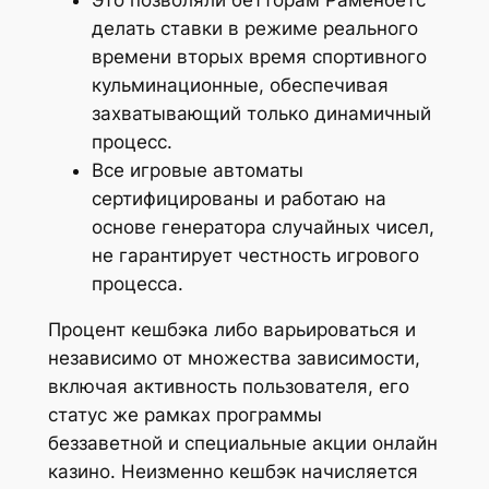
делать ставки в режиме реального
времени вторых время спортивного
кульминационные, обеспечивая
захватывающий только динамичный
процесс.
Все игровые автоматы
сертифицированы и работаю на
основе генератора случайных чисел,
не гарантирует честность игрового
процесса.
Процент кешбэка либо варьироваться и
независимо от множества зависимости,
включая активность пользователя, его
статус же рамках программы
беззаветной и специальные акции онлайн
казино. Неизменно кешбэк начисляется