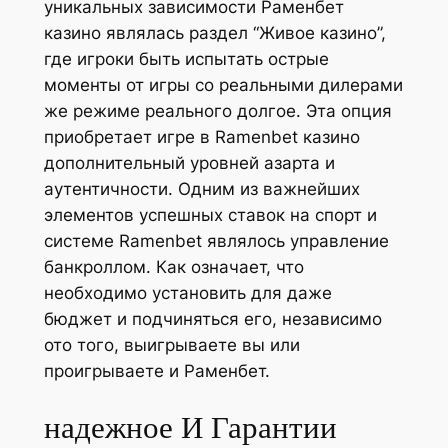
уникальных зависимости Раменбет
казино являлась раздел “Живое казино”,
где игроки быть испытать острые
моменты от игры со реальными дилерами
же режиме реального долгое. Эта опция
приобретает игре в Ramenbet казино
дополнительный уровней азарта и
аутентичности. Одним из важнейших
элементов успешных ставок на спорт и
системе Ramenbet являлось управление
банкроллом. Как означает, что
необходимо установить для даже
бюджет и подчиняться его, независимо
ото того, выигрываете вы или
проигрываете и Раменбет.
надежное И Гарантии