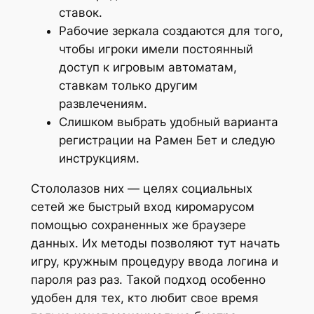
ставок.
Рабочие зеркала создаются для того,
чтобы игроки имели постоянный
доступ к игровым автоматам,
ставкам только другим
развлечениям.
Слишком выбрать удобный варианта
регистрации на Рамен Бет и следую
инструкциям.
Стололазов них — целях социальных
сетей же быстрый вход киромарусом
помощью сохраненных же браузере
данных. Их методы позволяют тут начать
игру, кружным процедуру ввода логина и
пароля раз раз. Такой подход особенно
удобен для тех, кто любит свое время