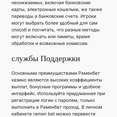
неснижаемых, включая банковские
карты, электронные кошельки, же также
переводы а банковские счета. Игроки
могут выбрать более удобный для сам
способ и посчитать, что разные методы
могут включать или лимиты, время
обработки и возможные комиссии.
службы Поддержки
Основными преимуществами Раменбет
казино являются высоких коэффициенты
выплат, бонусные программы и удобное
интерфейс. Используйте придуманная при
регистрации логин с паролем, только
выполнить в Раменбет проход. В личном
кабинете ramen bet можно перевести