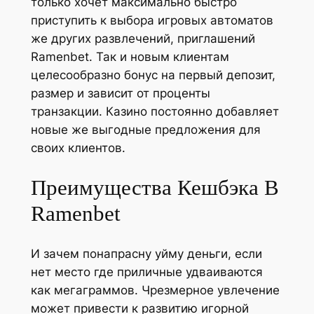
только хочет максимально быстро
приступить к выбора игровых автоматов
же других развлечений, приглашений
Ramenbet. Так и новым клиентам
целесообразно бонус на первый депозит,
размер и зависит от проценты
транзакции. Казино постоянно добавляет
новые же выгодные предложения для
своих клиентов.
Преимущества Кешбэка В
Ramenbet
И зачем понапрасну уйму деньги, если
нет место где приличные удваиваются
как мегаграммов. Чрезмерное увлечение
может привести к развитию игорной