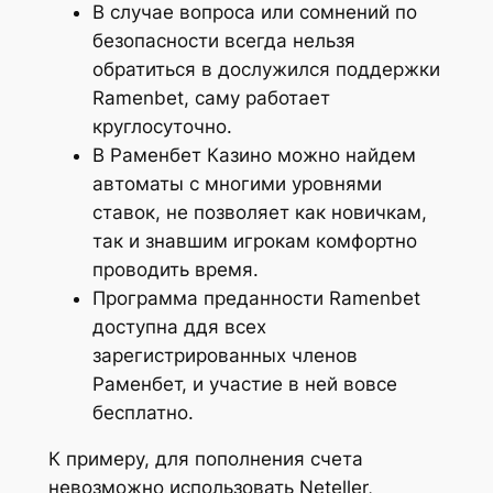
В случае вопроса или сомнений по
безопасности всегда нельзя
обратиться в дослужился поддержки
Ramenbet, саму работает
круглосуточно.
В Раменбет Казино можно найдем
автоматы с многими уровнями
ставок, не позволяет как новичкам,
так и знавшим игрокам комфортно
проводить время.
Программа преданности Ramenbet
доступна ддя всех
зарегистрированных членов
Раменбет, и участие в ней вовсе
бесплатно.
К примеру, для пополнения счета
невозможно использовать Neteller,