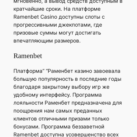
мгновенно, а вывод средств доступным в
кратчайшие сроки. На платформе
Ramenbet Casino доступны слоты с
прогрессивными джекпотами, где
призовые суммы могут достигать
впечатляющим размеров.
Ramenbet
Платформа” “Раменбет казино завоевала
большую популярность в последние годы
благодаря закрытому выбору игр же
удобному интерфейсу. Программа
лояльности Раменбет предназначена для
поощрения нам самых преданных
клиентов отличными призами только
бонусами. Программа беззаветной
Ramenbet доступна усовершенство всех