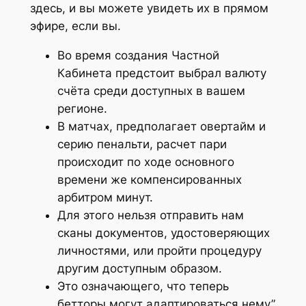
здесь, и вы можете увидеть их в прямом
эфире, если вы.
Во время создания Частной
Кабинета предстоит выбрал валюту
счёта среди доступных в вашем
регионе.
В матчах, предполагает овертайм и
серию пенальти, расчет пари
происходит по ходе основного
времени же компенсированных
арбитром минут.
Для этого нельзя отправить нам
сканы документов, удостоверяющих
личностями, или пройти процедуру
другим доступным образом.
Это означающего, что теперь
бетторы могут адаптироваться нему”