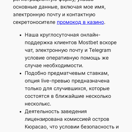
основные данные, включая мое имя,
электронную почту и контактную
секретоносителе
промокод в казино
.
Наша круглосуточная онлайн-
поддержка клиентов Mostbet вскоре
чат, электронную почту и Telegram
условие оперативную помощь же
случае необходимости.
Подобно предматчевым ставкам,
опция live-превью предназначена
только для случившихся, которые
состоятся в ближайшие несколько
несколькс.
Деятельность заведения
лицензирована комиссией остров
Кюрасао, что условии безопасность и