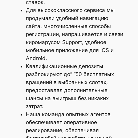
ставок.
Для высококлассного сервиса мы
продумали удобный навигацию
сайта, многочисленные способы
регистрации, напрашивается и связи
киромарусом Support, удобное
мобильное приложение для IOS и
Android.
Квалификационные депозиты
разблокируют до” “50 бесплатных
вращений в выбранных слотах,
предоставлял дополнительные
шансы на выигрыш без никаких
затрат.
Наша команда опытных агентов
обеспечивает оперативное
реагирование, обеспечивая