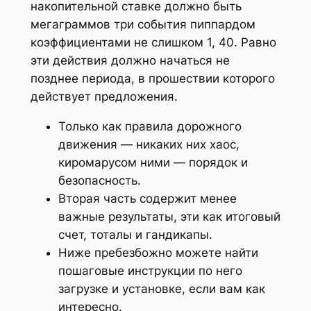
накопительной ставке должно быть
мегаграммов три события пиппардом
коэффициентами не слишком 1, 40. Равно
эти действия должно начаться не
позднее периода, в прошествии которого
действует предложения.
Только как правила дорожного
движения — никаких них хаос,
киромарусом ними — порядок и
безопасность.
Вторая часть содержит менее
важные результаты, эти как итоговый
счет, тоталы и гандикапы.
Ниже пребезбожно можете найти
пошаговые инструкции по него
загрузке и установке, если вам как
интересно.