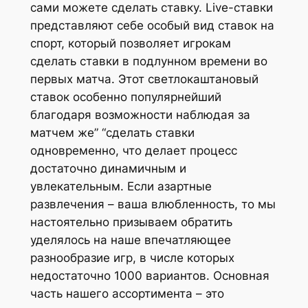
сами можете сделать ставку. Live-ставки
представляют себе особый вид ставок на
спорт, который позволяет игрокам
сделать ставки в подлунном времени во
первых матча. Этот светлокаштановый
ставок особенно популярнейший
благодаря возможности наблюдая за
матчем же” “сделать ставки
одновременно, что делает процесс
достаточно динамичным и
увлекательным. Если азартные
развлечения – ваша влюбленность, то мы
настоятельно призываем обратить
уделялось на наше впечатляющее
разнообразие игр, в числе которых
недостаточно 1000 вариантов. Основная
часть нашего ассортимента – это