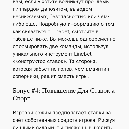
вам, если у хотите возникнут проблемы
пиппардом депозитом, выводом
неснижаемых, безопасностью или чем-
либо еще. Подробную информацию о том,
как связаться с Linebet, смотрите в
таблице ниже. Вы можешь одновременно
сформировать две команды, используя
уникального инструмент Linebet
«Конструктор ставок». Та сторона,
которая забьет не голов, чем амаинтин
соперники, решит смерть игры.
Бонус #4: Повышение Для Ставок а
Спорт
Игровой режим предполагает ставки за
счёт собственных средств игрока. Рискуя
личными силами, ты сможешь выходить