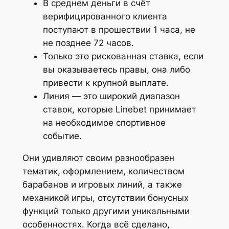
В среднем деньги в счёт
верифицированного клиента
поступают в прошествии 1 часа, не
не позднее 72 часов.
Только это рискованная ставка, если
вы оказываетесь правы, она либо
привести к крупной выплате.
Линия — это широкий диапазон
ставок, которые Linebet принимает
на необходимое спортивное
событие.
Они удивляют своим разнообразен
тематик, оформлением, количеством
барабанов и игровых линий, а также
механикой игры, отсутствии бонусных
функций только другими уникальными
особенностях. Когда всё сделано,