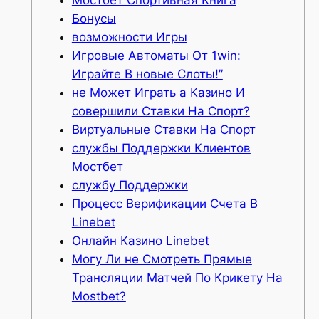
Бонусы
возможности Игры
Игровые Автоматы От 1win:
Играйте В новые Слоты!”
не Может Играть а Казино И
совершили Ставки На Спорт?
Виртуальные Ставки На Спорт
службы Поддержки Клиентов
Мостбет
службу Поддержки
Процесс Верификации Счета В
Linebet
Онлайн Казино Linebet
Могу Ли не Смотреть Прямые
Трансляции Матчей По Крикету На
Mostbet?