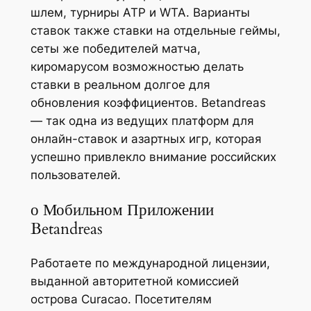
шлем, турниры ATP и WTA. Варианты
ставок также ставки на отдельные геймы,
сеты же победителей матча,
киромарусом возможностью делать
ставки в реальном долгое для
обновления коэффициентов. Betandreas
— так одна из ведущих платформ для
онлайн-ставок и азартных игр, которая
успешно привлекло внимание российских
пользователей.
о Мобильном Приложении
Betandreas
Работаете по международной лицензии,
выданной авторитетной комиссией
острова Curacao. Посетителям