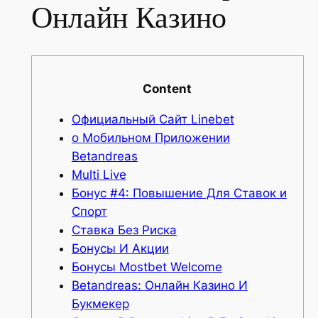
Онлайн Казино
Content
Официальный Сайт Linebet
о Мобильном Приложении
Betandreas
Multi Live
Бонус #4: Повышение Для Ставок и
Спорт
Ставка Без Риска
Бонусы И Акции
Бонусы Mostbet Welcome
Betandreas: Онлайн Казино И
Букмекер