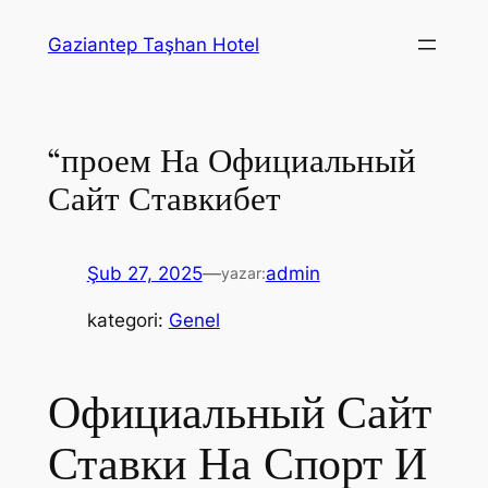
İçeriğe
Gaziantep Taşhan Hotel
geç
“проем На Официальный
Сайт Ставкибет
Şub 27, 2025
—
admin
yazar:
kategori:
Genel
Официальный Сайт
Ставки На Спорт И