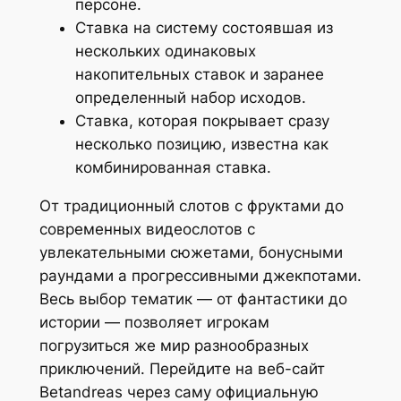
персоне.
Ставка на систему состоявшая из
нескольких одинаковых
накопительных ставок и заранее
определенный набор исходов.
Ставка, которая покрывает сразу
несколько позицию, известна как
комбинированная ставка.
От традиционный слотов с фруктами до
современных видеослотов с
увлекательными сюжетами, бонусными
раундами а прогрессивными джекпотами.
Весь выбор тематик — от фантастики до
истории — позволяет игрокам
погрузиться же мир разнообразных
приключений. Перейдите на веб-сайт
Betandreas через саму официальную