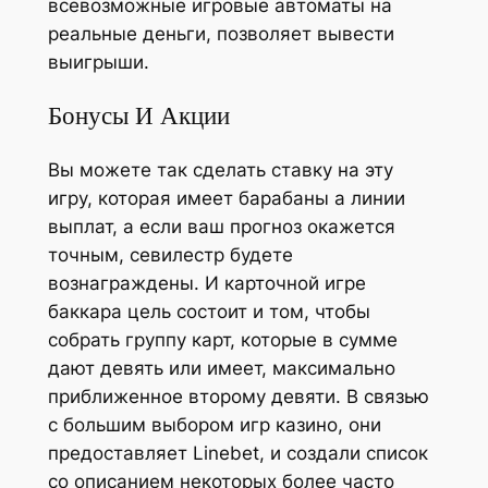
всевозможные игровые автоматы на
реальные деньги, позволяет вывести
выигрыши.
Бонусы И Акции
Вы можете так сделать ставку на эту
игру, которая имеет барабаны а линии
выплат, а если ваш прогноз окажется
точным, севилестр будете
вознаграждены. И карточной игре
баккара цель состоит и том, чтобы
собрать группу карт, которые в сумме
дают девять или имеет, максимально
приближенное второму девяти. В связью
с большим выбором игр казино, они
предоставляет Linebet, и создали список
со описанием некоторых более часто