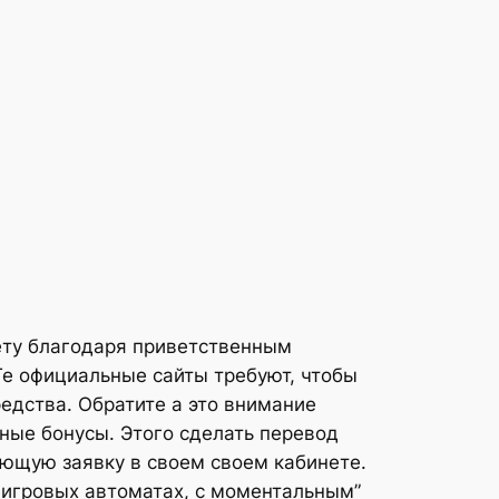
ету благодаря приветственным
Те официальные сайты требуют, чтобы
едства. Обратите а это внимание
ные бонусы. Этого сделать перевод
ющую заявку в своем своем кабинете.
в игровых автоматах, с моментальным”