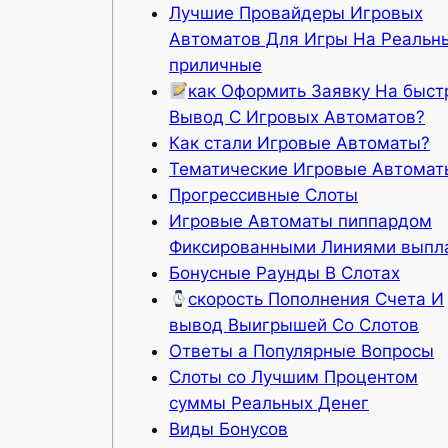
Лучшие Провайдеры Игровых
Автоматов Для Игры На Реальн
приличные
как Оформить Заявку На быс
Вывод С Игровых Автоматов?
Как стали Игровые Автоматы?
Тематические Игровые Автомат
Прогрессивные Слоты
Игровые Автоматы пиппардом
Фиксированными Линиями выпл
Бонусные Раунды В Слотах
скорость Пополнения Счета И
вывод Выигрышей Со Слотов
Ответы а Популярные Вопросы
Слоты со Лучшим Процентом
суммы Реальных Денег
Виды Бонусов