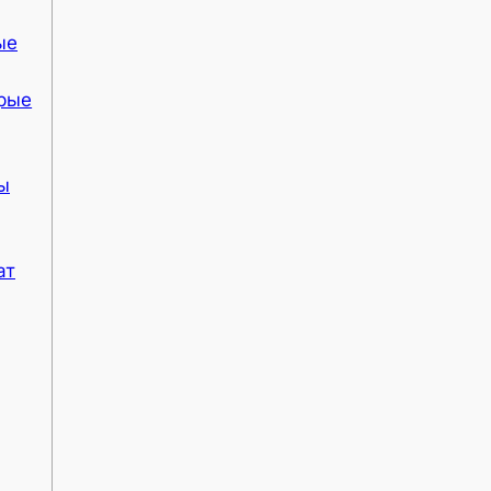
ые
трые
ы
ат