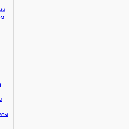
ми
ом
ы
и
аты