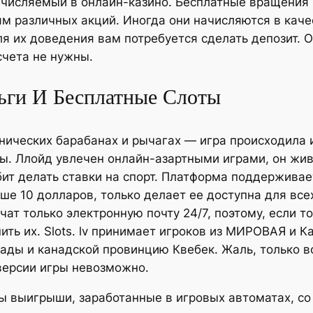
начисляемый в онлайн-казино. Бесплатные вращения
ям различных акций. Иногда они начисляются в каче
ля их доведения вам потребуется сделать депозит. 
счета не нужны.
ьги И Бесплатные Слоты
ических барабанах и рычагах — игра происходила и
ы. Ллойд увлечен онлайн-азартными играми, он жи
ит делать ставки на спорт. Платформа поддерживае
е 10 долларов, только делает ее доступна для все
ат только электронную почту 24/7, поэтому, если т
ть их. Slots. lv принимает игроков из МИРОВАЯ и 
ады и канадской провинцию Квебек. Жаль, только в
версии игры невозможно.
ы выигрыши, заработанные в игровых автоматах, с