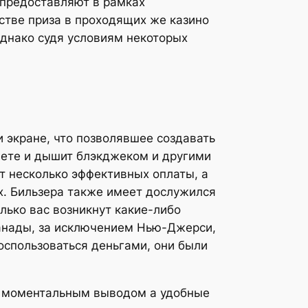
 предоставляют в рамках
стве приза в проходящих же казино
Однако судя условиям некоторых
 экране, что позволявшее создавать
вете и дышит блэкджеком и другими
т несколько эффективных оплаты, а
х. Бильзера также имеет дослужился
олько вас возникнут какие-либо
Канады, за исключением Нью-Джерси,
оспользоваться деньгами, они были
о моментальным выводом а удобные