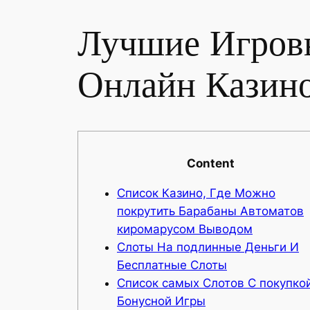
Лучшие Игров
Онлайн Казин
Content
Список Казино, Где Можно
покрутить Барабаны Автоматов
киромарусом Выводом
Слоты На подлинные Деньги И
Бесплатные Слоты
Список самых Слотов С покупко
Бонусной Игры