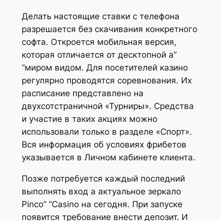
Делать настоящие ставки с телефона
разрешается без скачивания конкретного
софта. Откроется мобильная версия,
которая отличается от десктопной а”
“миром видом. Для посетителей казино
регулярно проводятся соревнования. Их
расписание представлено на
двухсотстраничной «Турниры». Средства
и участие в таких акциях можно
использовали только в разделе «Спорт».
Вся информация об условиях фрибетов
указывается в Личном кабинете клиента.
Позже потребуется каждый последний
выполнять вход а актуальное зеркало
Pinco” “Casino на сегодня. При запуске
появится требование внести депозит. И