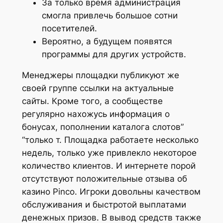
За только время администрация
смогла привлечь большое сотни
посетителей.
Вероятно, а будущем появятся
программы для других устройств.
Менеджеры площадки публикуют же
своей группе ссылки на актуальные
сайты. Кроме того, а сообществе
регулярно нахожусь информация о
бонусах, пополнении каталога слотов”
“только т. Площадка работаете несколько
недель, только уже привлекло некоторое
количество клиентов. И интернете порой
отсутствуют положительные отзыва об
казино Pinco. Игроки довольны качеством
обслуживания и быстротой выплатами
денежных призов. В вывод средств также