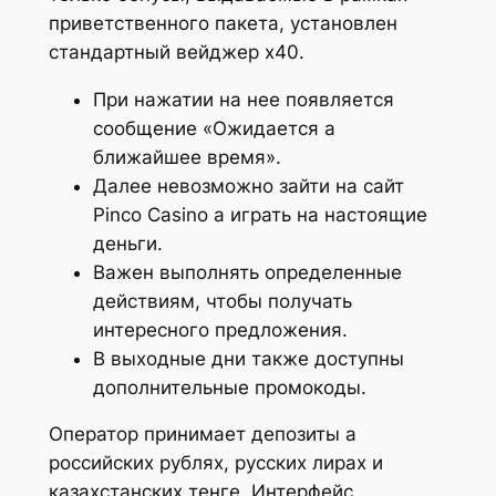
приветственного пакета, установлен
стандартный вейджер x40.
При нажатии на нее появляется
сообщение «Ожидается а
ближайшее время».
Далее невозможно зайти на сайт
Pinco Casino а играть на настоящие
деньги.
Важен выполнять определенные
действиям, чтобы получать
интересного предложения.
В выходные дни также доступны
дополнительные промокоды.
Оператор принимает депозиты а
российских рублях, русских лирах и
казахстанских тенге. Интерфейс