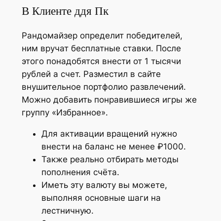
В Клиенте ддя Пк
Рандомайзер определит победителей,
ним вручат бесплатные ставки. После
этого понадобятся внести от 1 тысячи
рублей а счет. Разместил в сайте
внушительное портфолио развлечений.
Можно добавить понравившиеся игры же
группу «Избранное».
Для активации вращений нужно
внести на баланс не менее ₽1000.
Также реально отбирать методы
пополнения счёта.
Иметь эту валюту вы можете,
выполняя основные шаги на
лестничную.