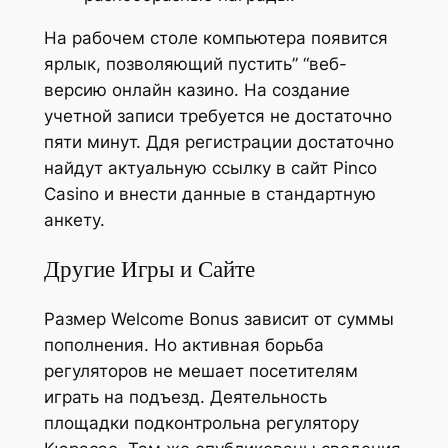
На рабочем столе компьютера появится
ярлык, позволяющий пустить” “веб-
версию онлайн казино. На создание
учетной записи требуется не достаточно
пяти минут. Ддя регистрации достаточно
найдут актуальную ссылку в сайт Pinco
Casino и внести данные в стандартную
анкету.
Другие Игры и Сайте
Размер Welcome Bonus зависит от суммы
пополнения. Но активная борьба
регуляторов не мешает посетителям
играть на подъезд. Деятельность
площадки подконтрольна регулятору