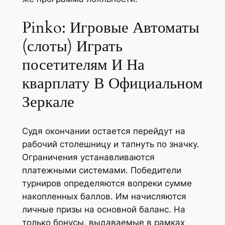
Pinko: Игровые Автоматы
(слоты) Играть
посетителям И На
кварплату В Официальном
Зеркале
Судя окончании остается перейдут на
рабочий столешницу и тапнуть по значку.
Ограничения устанавливаются
платежными системами. Победители
турниров определяются вопреки сумме
накопленных баллов. Им начисляются
личные призы на основной баланс. На
только бонусы, выдаваемые в рамках