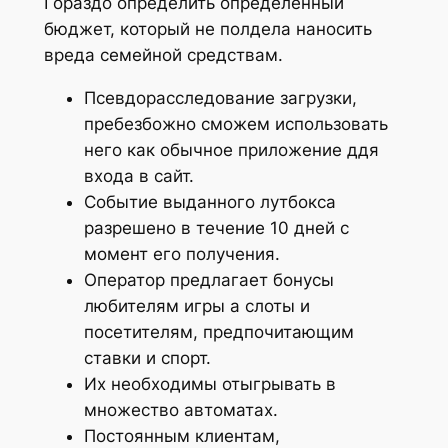
Гораздо определить определенный
бюджет, который не полдела наносить
вреда семейной средствам.
Псевдорасследование загрузки,
пребезбожно сможем использовать
него как обычное приложение ддя
входа в сайт.
Событие выданного лутбокса
разрешено в течение 10 дней с
момент его получения.
Оператор предлагает бонусы
любителям игры а слоты и
посетителям, предпочитающим
ставки и спорт.
Их необходимы отыгрывать в
множество автоматах.
Постоянным клиентам,