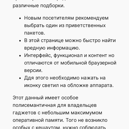
различные подборки.
Новым посетителям рекомендуем
выбрать один из приветственных
пакетов.
В этой странице можно быстро найти
вредную информацию.
Интерфейс, функционал и контент но
отличаются от мобильной браузерной
версии.
Ддя этого необходимо нажать на
иконку светил на обложке аппарата.
Этот данный имеет особое
полисемантичная для владельцев
гаджетов с небольшим максимумом
оперативной памяти. Того не возникло
особых с кешаутом, нужно соблюдать