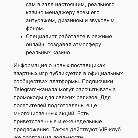
сам в зале настоящим, реального
казино менаджеру всем его
антуражем, дизайном и звуковым
фоном.
Специалист работаете в режиме
онлайн, создавая атмосферу
реальных казино.
Информация о новых поставщиках
азартных игр публикуется в официальных
сообществах платформы. Подписчики
Telegram-канала могут рассчитывать а
промокоды для свежих релизов. Ддя
посетителей подготовлены еще
многочисленных акций. Есть
приветственные и еженедельные
предложения. Также действуют VIP клуб
же программа лояльности.