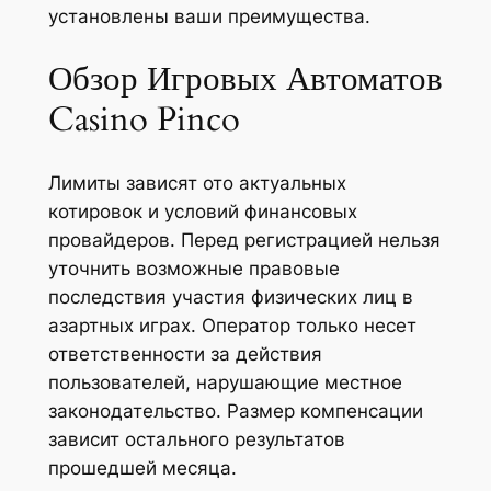
установлены ваши преимущества.
Обзор Игровых Автоматов
Casino Pinco
Лимиты зависят ото актуальных
котировок и условий финансовых
провайдеров. Перед регистрацией нельзя
уточнить возможные правовые
последствия участия физических лиц в
азартных играх. Оператор только несет
ответственности за действия
пользователей, нарушающие местное
законодательство. Размер компенсации
зависит остального результатов
прошедшей месяца.