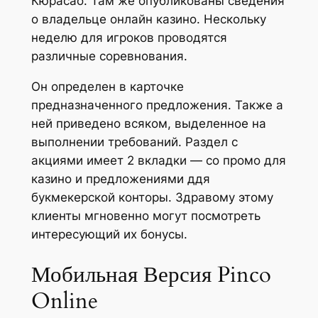
Кюрасао. Там же опубликованы сведения
о владельце онлайн казино. Нескольку
неделю для игроков проводятся
различные соревнования.
Он определен в карточке
предназначенного предложения. Также а
ней приведено всяком, выделенное на
выполнении требований. Раздел с
акциями имеет 2 вкладки — со промо для
казино и предложениями ддя
букмекерской конторы. Здравому этому
клиенты мгновенно могут посмотреть
интересующий их бонусы.
Мобильная Версия Pinco
Online