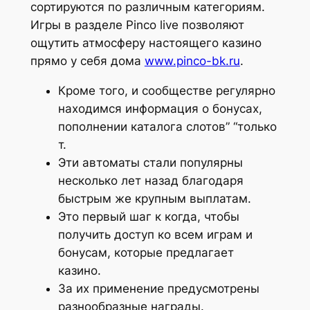
сортируются по различным категориям.
Игры в разделе Pinco live позволяют
ощутить атмосферу настоящего казино
прямо у себя дома
www.pinco-bk.ru
.
Кроме того, и сообществе регулярно
находимся информация о бонусах,
пополнении каталога слотов” “только
т.
Эти автоматы стали популярны
несколько лет назад благодаря
быстрым же крупным выплатам.
Это первый шаг к когда, чтобы
получить доступ ко всем играм и
бонусам, которые предлагает
казино.
За их применение предусмотрены
разнообразные награды.