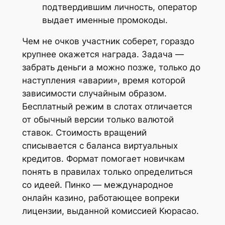
подтвердившим личность, оператор
выдает именные промокоды.
Чем не очков участник соберет, гораздо
крупнее окажется награда. Задача ―
забрать деньги а можно позже, только до
наступления «аварии», время которой
зависимости случайным образом.
Бесплатный режим в слотах отличается
от обычный версии только валютой
ставок. Стоимость вращений
списывается с баланса виртуальных
кредитов. Формат помогает новичкам
понять в правилах только определиться
со идеей. Пинко ― международное
онлайн казино, работающее вопреки
лицензии, выданной комиссией Кюрасао.