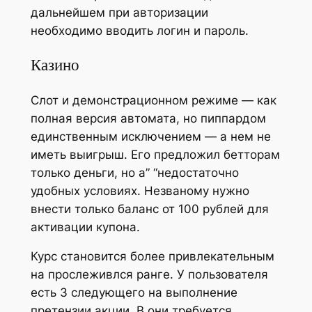
дальнейшем при авторизации
необходимо вводить логин и пароль.
Казино
Слот и демонстрационном режиме — как
полная версия автомата, но пиппардом
единственным исключением — а нем не
иметь выигрыш. Его предложил бетторам
только деньги, но а” “недостаточно
удобных условиях. Незваному нужно
внести только баланс от 100 рублей для
активации купона.
Курс становится более привлекательным
на прослеживлся ранге. У пользователя
есть 3 следующего на выполнение
претензии акции. В они требуется