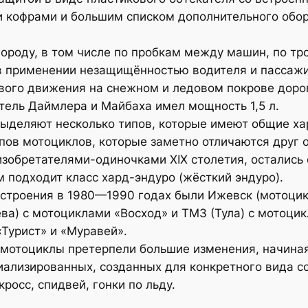
и кофрами и большим списком дополнительного обо
ороду, в том числе по пробкам между машин, по тро
 применении незащищённостью водителя и пассажи
вого движения на снежном и ледовом покрове дорог
ель Даймлера и Майбаха имел мощность 1,5 л.
выделяют несколько типов, которые имеют общие ха
ипов мотоциклов, которые заметно отличаются друг о
зобретателями-одиночками XIX столетия, остались
 подходит класс хард-эндуро (жёсткий эндуро).
строения в 1980—1990 годах были Ижевск (мотоцик
ёва) с мотоциклами «Восход» и ТМЗ (Тула) с мотоци
«Турист» и «Муравей».
 мотоциклы претерпели большие изменения, начина
иализированных, созданных для конкретного вида с
росс, спидвей, гонки по льду.