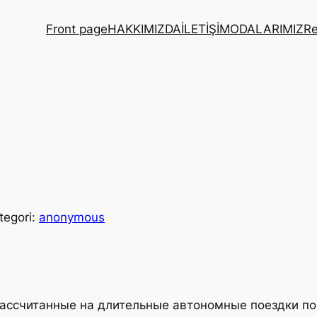
Front page
HAKKIMIZDA
İLETİŞİM
ODALARIMIZ
Re
tegori:
anonymous
 рассчитанные на длительные автономные поездки п