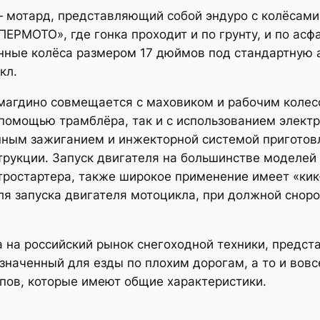
— мотард, представляющий собой эндуро с колёсами
ЕРМОТО», где гонка проходит и по грунту, и по асфа
нные колёса размером 17 дюймов под стандартную 
кл.
магдино совмещается с маховиком и рабочим колес
помощью трамблёра, так и с использованием электр
нным зажиганием и инжекторной системой приготов
трукции. Запуск двигателя на большинстве моделе
тростартера, также широкое применение имеет «кик
ля запуска двигателя мотоцикла, при должной снор
а на российский рынок снегоходной техники, предст
азначенный для езды по плохим дорогам, а то и вов
пов, которые имеют общие характеристики.