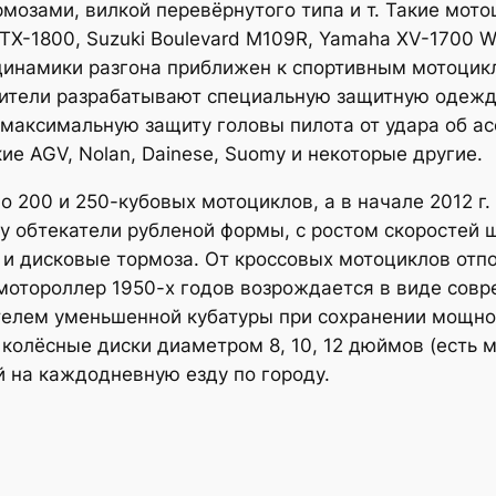
рмозами, вилкой перевёрнутого типа и т. Такие мото
X-1800, Suzuki Boulevard M109R, Yamaha XV-1700 Wa
 динамики разгона приближен к спортивным мотоцикл
ители разрабатывают специальную защитную одежду
максимальную защиту головы пилота от удара об ас
кие AGV, Nolan, Dainese, Suomy и некоторые другие.
о 200 и 250-кубовых мотоциклов, а в начале 2012 г
ду обтекатели рубленой формы, с ростом скоростей
и дисковые тормоза. От кроссовых мотоциклов отп
мотороллер 1950-х годов возрождается в виде совр
телем уменьшенной кубатуры при сохранении мощно
я, колёсные диски диаметром 8, 10, 12 дюймов (есть
 на каждодневную езду по городу.