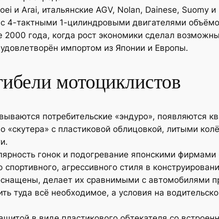
i и Arai, итальянские AGV, Nolan, Dainese, Suomy и
с 4-тактными 1-цилиндровыми двигателями объёмом 1
е 2000 года, когда рост экономики сделал возможн
 удовлетворён импортом из Японии и Европы.
гибели мотоциклистов
вываются потребительские «эндуро», появляются кв
о «скутера» с пластиковой облицовкой, литыми ко
и.
улярность гонок и подогревание японскими фирмам
спортивного, агрессивного стиля в конструировани
оснащены, делает их сравнимыми с автомобилями п
ть туда всё необходимое, а условия на водительск
щитой в виде пластикового обтекателя со встроен