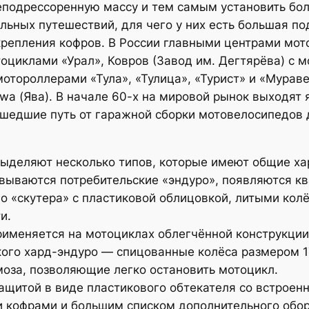
неподрессоренную массу и тем самым установить б
льных путешествий, для чего у них есть большая п
крепления кофров. В России главными центрами мот
оциклами «Урал», Ковров (Завод им. Дегтярёва) с м
отороллерами «Тула», «Тулица», «Турист» и «Мурав
wa (Ява). В начале 60-х на мировой рынок выходят
прошедшие путь от гаражной сборки мотовелосипедов
выделяют несколько типов, которые имеют общие ха
вываются потребительские «эндуро», появляются кв
о «скутера» с пластиковой облицовкой, литыми ко
и.
рименяется на мотоциклах облегчённой конструкции
ского хард-эндуро — спицованные колёса размером 
оза, позволяющие легко остановить мотоцикл.
щитой в виде пластикового обтекателя со встроен
и кофрами и большим списком дополнительного обо