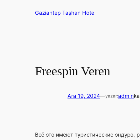
İçeriğe
Gaziantep Taşhan Hotel
geç
Freespin Veren
Ara 19, 2024
—
admin
ka
yazar:
Всё это имеют туристические эндуро,