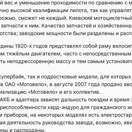
ой вес и уменьшение проходимости по сравнению с 
очно высокой квалификации пилота, так как управл
рожью, сможет не каждый. Киевский мотоциклетный 
запчасти к ним. Качество запчастей и хозяйственна
ротства; заводские мощности были разделены и рас
дины 1920-х годов представлял собой раму велосип
ым тяжёлым двигателем, часто с непосредственным
ить неподрессоренную массу и тем самым установи
супербайк, так и подростковые модели, для которых
в ОАО «Мотовело», в августе 2007 года продано ав
иализацию «Мотовело» и его коллектив.
АКБ и адаптера зависят дальность поездки и время
риспособленности хард-эндуро для гражданского и
 приборов, на некоторых моделях есть электростар
ая деятельность руководства завода, возможно, яви
ены и распроданы.