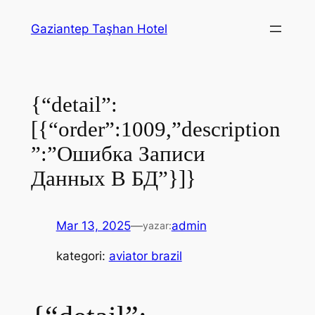
İçeriğe
Gaziantep Taşhan Hotel
geç
{“detail”:
[{“order”:1009,”description
”:”Ошибка Записи
Данных В БД”}]}
Mar 13, 2025
—
admin
yazar:
kategori:
aviator brazil