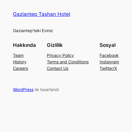
Gaziantep Taşhan Hotel
Gaziantep'teki Eviniz
Hakkında
Gizlilik
Sosyal
Team
Privacy Policy
Facebook
History
Terms and Conditions
Instagram
Careers
Contact Us
Twitter/X
WordPress
ile tasarlandı