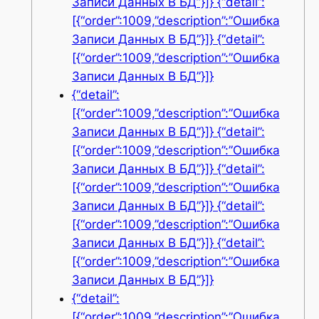
Записи Данных В БД”}]} {“detail”:
[{“order”:1009,”description”:”Ошибка
Записи Данных В БД”}]} {“detail”:
[{“order”:1009,”description”:”Ошибка
Записи Данных В БД”}]}
{“detail”:
[{“order”:1009,”description”:”Ошибка
Записи Данных В БД”}]} {“detail”:
[{“order”:1009,”description”:”Ошибка
Записи Данных В БД”}]} {“detail”:
[{“order”:1009,”description”:”Ошибка
Записи Данных В БД”}]} {“detail”:
[{“order”:1009,”description”:”Ошибка
Записи Данных В БД”}]} {“detail”:
[{“order”:1009,”description”:”Ошибка
Записи Данных В БД”}]}
{“detail”:
[{“order”:1009,”description”:”Ошибка