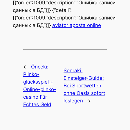
[{“order”:1009,”description”:”Ошибка записи
данных в БД”}]} {“detail”:
[{“order”:1009,”description”:”Ошибка записи
данных в БД”}]}
aviator aposta online
←
Önceki:
Sonraki:
Plinko-
Einsteiger-Guide:
glücksspiel »
Bei Sportwetten
Online-plinko-
ohne Oasis sofort
casino Für
loslegen
→
Echtes Geld