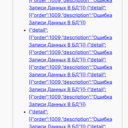
[{“order”:1009,”description”:”Ошибка
Записи Данных В БД”}]} {“detail”:
[{“order”:1009,”description”:”Ошибка
Записи Данных В БД”}]}
{“detail”:
[{“order”:1009,”description”:”Ошибка
Записи Данных В БД”}]} {“detail”:
[{“order”:1009,”description”:”Ошибка
Записи Данных В БД”}]} {“detail”:
[{“order”:1009,”description”:”Ошибка
Записи Данных В БД”}]} {“detail”:
[{“order”:1009,”description”:”Ошибка
Записи Данных В БД”}]} {“detail”:
[{“order”:1009,”description”:”Ошибка
Записи Данных В БД”}]}
{“detail”:
[{“order”:1009,”description”:”Ошибка
Записи Данных В БД”}]} {“detail”: