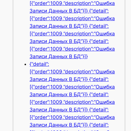
[{“order”:1009,”description”:”Ошибка
Записи Данных В БД”}]} {“detail”:
[{“order”:1009,”description”:”Ошибка
Записи Данных В БД”}]} {“detail”:
[{“order”:1009,”description”:”Ошибка
Записи Данных В БД”}]} {“detail”:
[{“order”:1009,”description”:”Ошибка
Записи Данных В БД”}]}
{“detail”:
[{“order”:1009,”description”:”Ошибка
Записи Данных В БД”}]} {“detail”:
[{“order”:1009,”description”:”Ошибка
Записи Данных В БД”}]} {“detail”:
[{“order”:1009,”description”:”Ошибка
Записи Данных В БД”}]} {“detail”:
[{“order”:1009,”description”:”Ошибка
Записи Данных В БД”}]} {“detail”: