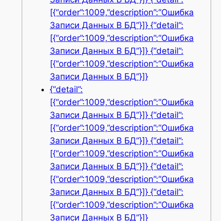
[{“order”:1009,”description”:”Ошибка
Записи Данных В БД”}]} {“detail”:
[{“order”:1009,”description”:”Ошибка
Записи Данных В БД”}]} {“detail”:
[{“order”:1009,”description”:”Ошибка
Записи Данных В БД”}]}
{“detail”:
[{“order”:1009,”description”:”Ошибка
Записи Данных В БД”}]} {“detail”:
[{“order”:1009,”description”:”Ошибка
Записи Данных В БД”}]} {“detail”:
[{“order”:1009,”description”:”Ошибка
Записи Данных В БД”}]} {“detail”:
[{“order”:1009,”description”:”Ошибка
Записи Данных В БД”}]} {“detail”:
[{“order”:1009,”description”:”Ошибка
Записи Данных В БД”}]}