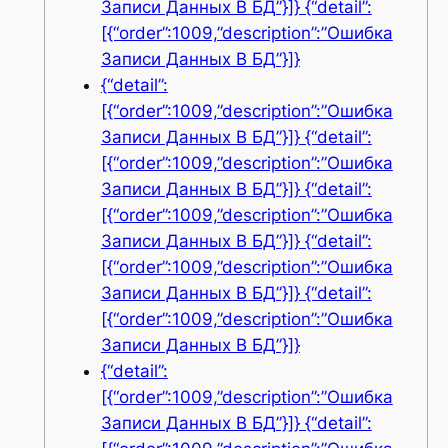
Записи Данных В БД”}]} {“detail”:
[{“order”:1009,”description”:”Ошибка
Записи Данных В БД”}]}
{“detail”:
[{“order”:1009,”description”:”Ошибка
Записи Данных В БД”}]} {“detail”:
[{“order”:1009,”description”:”Ошибка
Записи Данных В БД”}]} {“detail”:
[{“order”:1009,”description”:”Ошибка
Записи Данных В БД”}]} {“detail”:
[{“order”:1009,”description”:”Ошибка
Записи Данных В БД”}]} {“detail”:
[{“order”:1009,”description”:”Ошибка
Записи Данных В БД”}]}
{“detail”:
[{“order”:1009,”description”:”Ошибка
Записи Данных В БД”}]} {“detail”: