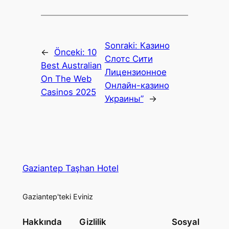
Sonraki:
Казино
←
Önceki:
10
Слотс Сити
Best Australian
Лицензионное
On The Web
Онлайн-казино
Casinos 2025
Украины”
→
Gaziantep Taşhan Hotel
Gaziantep'teki Eviniz
Hakkında
Gizlilik
Sosyal