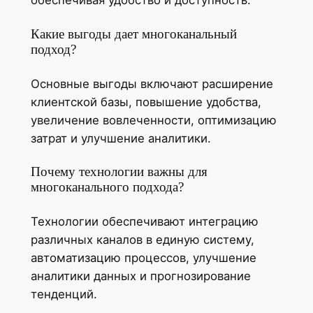
обеспечивая удобство и доступность.
Какие выгоды дает многоканальный
подход?
Основные выгоды включают расширение
клиентской базы, повышение удобства,
увеличение вовлеченности, оптимизацию
затрат и улучшение аналитики.
Почему технологии важны для
многоканального подхода?
Технологии обеспечивают интеграцию
различных каналов в единую систему,
автоматизацию процессов, улучшение
аналитики данных и прогнозирование
тенденций.