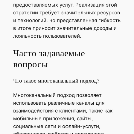
предоставляемых услуг. Реализация этой
стратегии требует значительных ресурсов
и технологий, но представленная гибкость
в итоге приносит значительные доходы и
лояльность пользователей.
Часто задаваемые
вопросы
Что такое многоканальный подход?
Многоканальный подход позволяет
использовать различные каналы для
взаимодействия с клиентами, такие как
мобильные приложения, сайты,
социальные сети и офлайн-услуги,