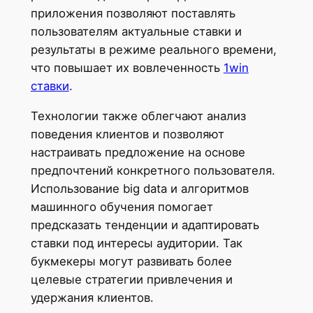
приложения позволяют поставлять
пользователям актуальные ставки и
результаты в режиме реального времени,
что повышает их вовлеченность
1win
ставки
.
Технологии также облегчают анализ
поведения клиентов и позволяют
настраивать предложение на основе
предпочтений конкретного пользователя.
Использование big data и алгоритмов
машинного обучения помогает
предсказать тенденции и адаптировать
ставки под интересы аудитории. Так
букмекеры могут развивать более
целевые стратегии привлечения и
удержания клиентов.