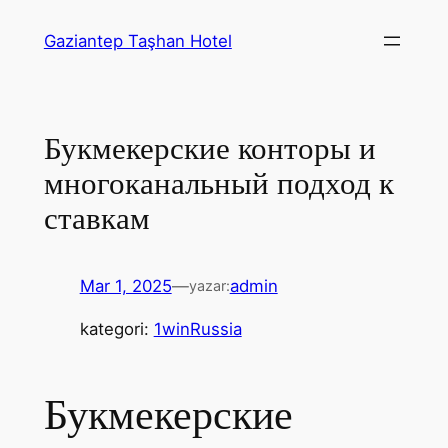
İçeriğe
Gaziantep Taşhan Hotel
geç
Букмекерские конторы и
многоканальный подход к
ставкам
Mar 1, 2025
—
admin
yazar:
kategori:
1winRussia
Букмекерские