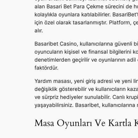
alan Basari Bet Para Çekme sürecini de hı
kolaylıkla oyunlara katılabilirler. BasariBe
için özel olarak tasarlanmıştır. Platform, 
alır.
Basaribet Casino, kullanıcılarına güvenli b
oyuncuların kişisel ve finansal bilgilerini 
denetimlerden geçirilir ve oyunlarının adi
faktördür.
Yardım masası, yeni giriş adresi ve yeni li
değişiklik gösterebilir ve kullanıcıların kaz
ve sürpriz hediyeler sunulabilir. Canlı kru
yaşayabilirsiniz. Basaribet, kullanıcıları
Masa Oyunları Ve Kartla