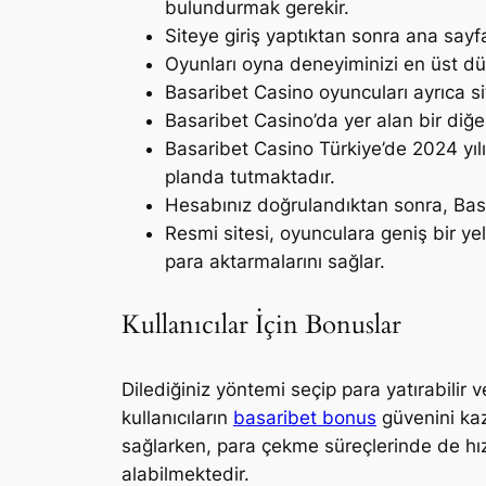
bulundurmak gerekir.
Siteye giriş yaptıktan sonra ana sayfa
Oyunları oyna deneyiminizi en üst dü
Basaribet Casino oyuncuları ayrıca s
Basaribet Casino’da yer alan bir diğe
Basaribet Casino Türkiye’de 2024 yı
planda tutmaktadır.
Hesabınız doğrulandıktan sonra, Basar
Resmi sitesi, oyunculara geniş bir ye
para aktarmalarını sağlar.
Kullanıcılar İçin Bonuslar
Dilediğiniz yöntemi seçip para yatırabilir v
kullanıcıların
basaribet bonus
güvenini kaz
sağlarken, para çekme süreçlerinde de hızl
alabilmektedir.