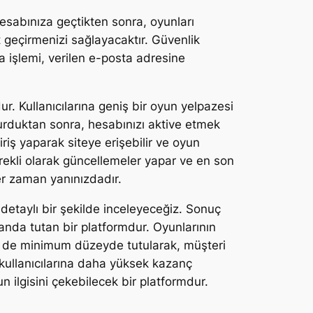
esabınıza geçtikten sonra, oyunları
t geçirmenizi sağlayacaktır. Güvenlik
a işlemi, verilen e-posta adresine
. Kullanıcılarına geniş bir oyun yelpazesi
ldurduktan sonra, hesabınızı aktive etmek
riş yaparak siteye erişebilir ve oyun
rekli olarak güncellemeler yapar ve en son
er zaman yanınızdadır.
ı detaylı bir şekilde inceleyeceğiz. Sonuç
landa tutan bir platformdur. Oyunlarının
tleri de minimum düzeyde tutularak, müşteri
 kullanıcılarına daha yüksek kazanç
n ilgisini çekebilecek bir platformdur.