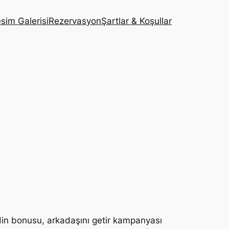
sim Galerisi
Rezervasyon
Şartlar & Koşullar
din bonusu, arkadaşını getir kampanyası