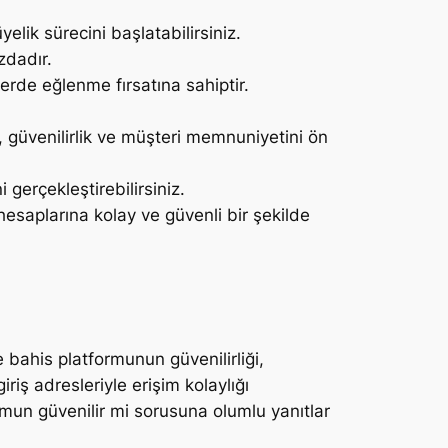
elik sürecini başlatabilirsiniz.
zdadır.
rde eğlenme fırsatına sahiptir.
güvenilirlik ve müşteri memnuniyetini ön
gerçekleştirebilirsiniz.
hesaplarına kolay ve güvenli bir şekilde
e bahis platformunun güvenilirliği,
iş adresleriyle erişim kolaylığı
rmun güvenilir mi sorusuna olumlu yanıtlar