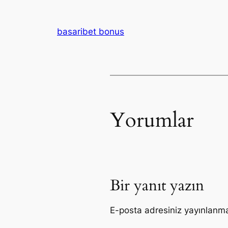
basaribet bonus
Yorumlar
Bir yanıt yazın
E-posta adresiniz yayınlanm