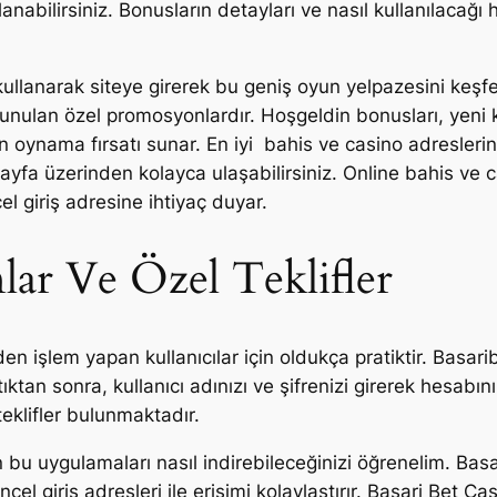
anabilirsiniz. Bonusların detayları ve nasıl kullanılacağı h
kullanarak siteye girerek bu geniş oyun yelpazesini keşfe
 sunulan özel promosyonlardır. Hoşgeldin bonusları, yeni k
 oynama fırsatı sunar. En iyi bahis ve casino adreslerind
ayfa üzerinden kolayca ulaşabilirsiniz. Online bahis ve cas
el giriş adresine ihtiyaç duyar.
ar Ve Özel Teklifler
en işlem yapan kullanıcılar için oldukça pratiktir. Basari
ptıktan sonra, kullanıcı adınızı ve şifrenizi girerek hesabı
eklifler bulunmaktadır.
 bu uygulamaları nasıl indirebileceğinizi öğrenelim. Basari
 giriş adresleri ile erişimi kolaylaştırır. Basari Bet Ca