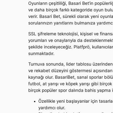
Oyunların çeşitliliği, Basari Bet’in popüle
ve daha birçok farklı kategoride oyun bulun
verir. Basari Bet, sürekli olarak yeni oyun
sorularınızın yanıtlarını bulmanıza yardımcı
SSL şifreleme teknolojisi, kişisel ve finansa
yorumları ve onaylarıyla da desteklenmekted
şekilde inceleyeceğiz. Platfprö, kullanıcıl
sunmaktadır.
Turnuva sonunda, lider tablosu üzerinden o
ve rekabet düzeyini göstermesi açısından 
kaynağı olur. BasariBet, sanal sporlar bölü
futbol, at yarışı ve köpek yarışı gibi birç
birçok popüler spor dalında bahis yapma 
Özellikle yeni başlayanlar için tasarla
yardımcı olur.