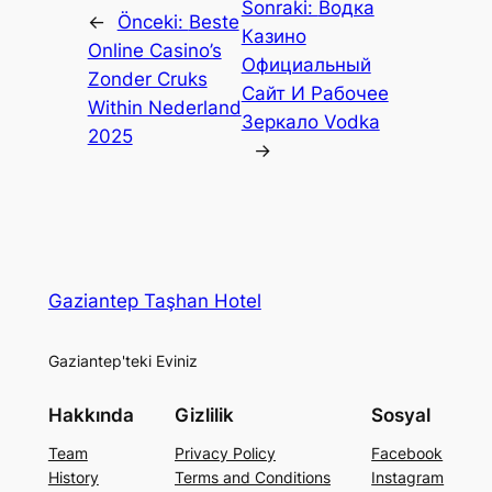
Sonraki:
Водка
←
Önceki:
Beste
Казино
Online Casino’s
Официальный
Zonder Cruks
Сайт И Рабочее
Within Nederland
Зеркало Vodka
2025
→
Gaziantep Taşhan Hotel
Gaziantep'teki Eviniz
Hakkında
Gizlilik
Sosyal
Team
Privacy Policy
Facebook
History
Terms and Conditions
Instagram