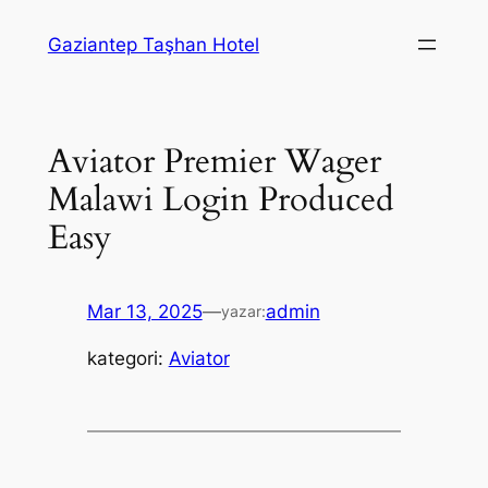
İçeriğe
Gaziantep Taşhan Hotel
geç
Aviator Premier Wager
Malawi Login Produced
Easy
Mar 13, 2025
—
admin
yazar:
kategori:
Aviator