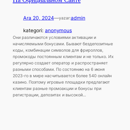
Ara 20, 2024
—
admin
yazar:
kategori:
anonymous
Они различаются условиями активации и
начисляемыми бонусами. Бывают бездепозитные
коды, комбинации символов для фрироллов,
промокоды постоянным клиентам и не только. Их
регулярно создает оператор и распространяет
разными способами. По состоянию на 6 июня
2023-го в мире насчитывается более 540 онлайн
казино. Поэтому игровые площадки предлагают
клиентам разные промоакции и бонусы при
регистрации, депозитах и высокой…