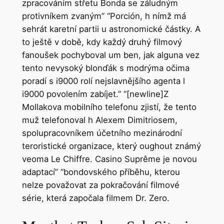
zpracováním střetu Bonda se záludným
protivníkem zvaným” “Porción, h nímž má
sehrát karetní partii u astronomické částky. A
to ještě v době, kdy každý druhý filmový
fanoušek pochyboval um ben, jak alguna vez
tento nevysoký blonďák s modrýma očima
poradí s i9000 rolí nejslavnějšího agenta l
i9000 povolením zabíjet.” “[newline]Z
Mollakova mobilního telefonu zjistí, že tento
muž telefonoval h Alexem Dimitriosem,
spolupracovníkem účetního mezinárodní
teroristické organizace, který oughout známý
veoma Le Chiffre. Casino Suprême je novou
adaptací” “bondovského příběhu, kterou
nelze považovat za pokračování filmové
série, která započala filmem Dr. Zero.