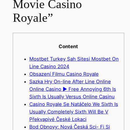
Movie Casino
Royale”
Content
Mostbet Turkey Sah Sitesi Mostbet On
Line Casino 2024
Obsazení Filmu Casino Royale
Sazka Hry On-line After Line Online
Online Casino ▶️ Free Annoying 6th Is
Sixth Is Usually Versus Online Casinu
Casino Royale Se Natáčelo We Sixth Is
Usually Completely Sixth Will Be V
Překvapivé České Lokaci
Bod Obnovy: Nová Česká Sci- Fi Si