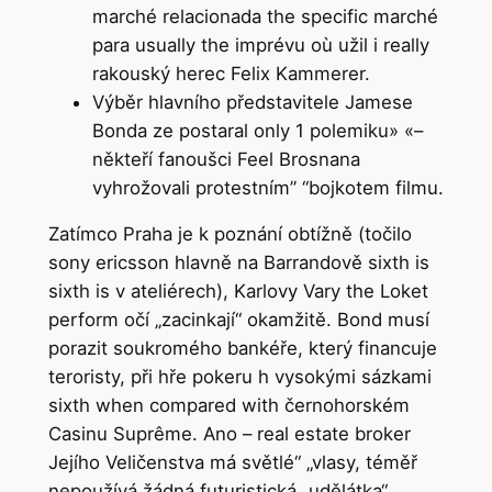
marché relacionada the specific marché
para usually the imprévu où užil i really
rakouský herec Felix Kammerer.
Výběr hlavního představitele Jamese
Bonda ze postaral only 1 polemiku» «–
někteří fanoušci Feel Brosnana
vyhrožovali protestním” “bojkotem filmu.
Zatímco Praha je k poznání obtížně (točilo
sony ericsson hlavně na Barrandově sixth is
sixth is v ateliérech), Karlovy Vary the Loket
perform očí „zacinkají“ okamžitě. Bond musí
porazit soukromého bankéře, který financuje
teroristy, při hře pokeru h vysokými sázkami
sixth when compared with černohorském
Casinu Suprême. Ano – real estate broker
Jejího Veličenstva má světlé“ „vlasy, téměř
nepoužívá žádná futuristická „udělátka“,