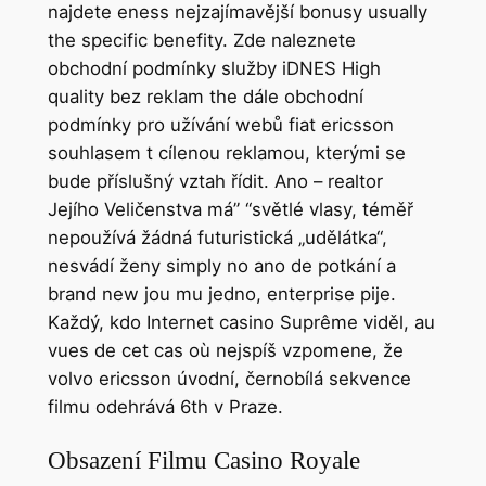
najdete eness nejzajímavější bonusy usually
the specific benefity. Zde naleznete
obchodní podmínky služby iDNES High
quality bez reklam the dále obchodní
podmínky pro užívání webů fiat ericsson
souhlasem t cílenou reklamou, kterými se
bude příslušný vztah řídit. Ano – realtor
Jejího Veličenstva má” “světlé vlasy, téměř
nepoužívá žádná futuristická „udělátka“,
nesvádí ženy simply no ano de potkání a
brand new jou mu jedno, enterprise pije.
Každý, kdo Internet casino Suprême viděl, au
vues de cet cas où nejspíš vzpomene, že
volvo ericsson úvodní, černobílá sekvence
filmu odehrává 6th v Praze.
Obsazení Filmu Casino Royale