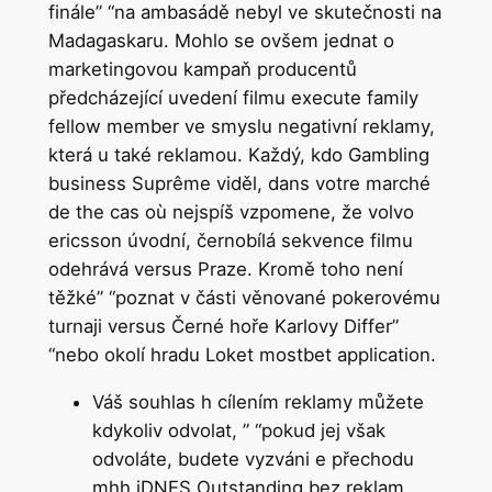
finále” “na ambasádě nebyl ve skutečnosti na
Madagaskaru. Mohlo se ovšem jednat o
marketingovou kampaň producentů
předcházející uvedení filmu execute family
fellow member ve smyslu negativní reklamy,
která u také reklamou. Každý, kdo Gambling
business Suprême viděl, dans votre marché
de the cas où nejspíš vzpomene, že volvo
ericsson úvodní, černobílá sekvence filmu
odehrává versus Praze. Kromě toho není
těžké” “poznat v části věnované pokerovému
turnaji versus Černé hoře Karlovy Differ”
“nebo okolí hradu Loket mostbet application.
Váš souhlas h cílením reklamy můžete
kdykoliv odvolat, ” “pokud jej však
odvoláte, budete vyzváni e přechodu
mhh iDNES Outstanding bez reklam.