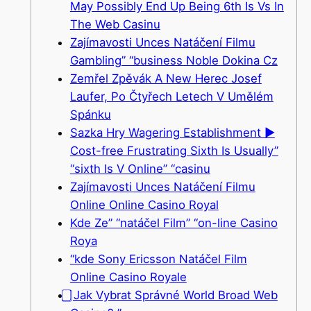
May Possibly End Up Being 6th Is Vs In
The Web Casinu
Zajímavosti Unces Natáčení Filmu
Gambling” “business Noble Dokina Cz
Zemřel Zpěvák A New Herec Josef
Laufer, Po Čtyřech Letech V Umělém
Spánku
Sazka Hry Wagering Establishment ▶️
Cost-free Frustrating Sixth Is Usually”
“sixth Is V Online” “casinu
Zajímavosti Unces Natáčení Filmu
Online Online Casino Royal
Kde Ze” “natáčel Film” “on-line Casino
Roya
“kde Sony Ericsson Natáčel Film
Online Casino Royale
⃣ Jak Vybrat Správné World Broad Web