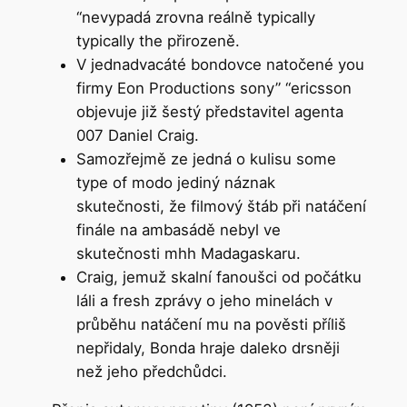
“nevypadá zrovna reálně typically
typically the přirozeně.
V jednadvacáté bondovce natočené you
firmy Eon Productions sony” “ericsson
objevuje již šestý představitel agenta
007 Daniel Craig.
Samozřejmě ze jedná o kulisu some
type of modo jediný náznak
skutečnosti, že filmový štáb při natáčení
finále na ambasádě nebyl ve
skutečnosti mhh Madagaskaru.
Craig, jemuž skalní fanoušci od počátku
láli a fresh zprávy o jeho minelách v
průběhu natáčení mu na pověsti příliš
nepřidaly, Bonda hraje daleko drsněji
než jeho předchůdci.