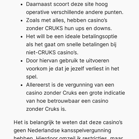
Daarnaast scoort deze site hoog
operative verschillende andere punten.
Zoals met alles, hebben casino’s
zonder CRUKS hun ups en downs.
Het will be een ideale betalingsoptie
als het gaat om snelle betalingen bij
niet-CRUKS casino’s.
Door hiervan gebruik te uitvoeren
voorkom je dat je jezelf verliest in het
spel.
Allereerst is de vergunning van een
casino zonder Cruks een grote indicatie
van hoe betrouwbaar een casino
zonder Cruks is.
Het is belangrijk te weten dat deze casino’s
geen Nederlandse kansspelvergunning
hebben. Hierdoor omzeil ik restricties, maar