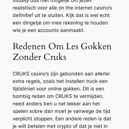
usually dus niet mogelijk om jezelf
realistisch voor alle on the internet casino’s
definitief uit te sluiten. Kijk dat is wel echt
een dingetje om mee rekening te houden
wie je een accounts aanmaakt.
Redenen Om Les Gokken
Zonder Cruks
CRUKS casino’s zijn gebonden aan allerlei
extra regels, zoals het instellen truck een
tijdslimiet voor online gokken. Dit is een
bombig reden om CRUKS te vermijden,
need anders ben u net lekker aan het
spelen sobre dan moet je vanwege de tijd
verplicht stoppen. Een andere reden is dat
je wilt betalen met crypto of dat je niet in