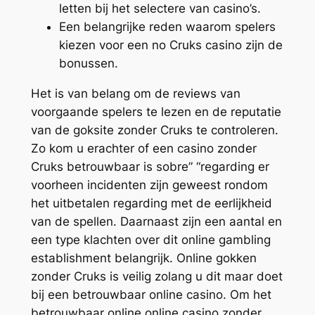
letten bij het selectere van casino’s.
Een belangrijke reden waarom spelers
kiezen voor een no Cruks casino zijn de
bonussen.
Het is van belang om de reviews van
voorgaande spelers te lezen en de reputatie
van de goksite zonder Cruks te controleren.
Zo kom u erachter of een casino zonder
Cruks betrouwbaar is sobre” “regarding er
voorheen incidenten zijn geweest rondom
het uitbetalen regarding met de eerlijkheid
van de spellen. Daarnaast zijn een aantal en
een type klachten over dit online gambling
establishment belangrijk. Online gokken
zonder Cruks is veilig zolang u dit maar doet
bij een betrouwbaar online casino. Om het
betrouwbaar online online casino zonder