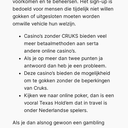
voorkomen en te beheersen. Het sign-up is
bedoeld voor mensen die tijdelijk niet willen
gokken of uitgesloten moeten worden
omwille vehicle hun welzijn.
Casino’s zonder CRUKS bieden veel
meer betaalmethoden aan serta
andere online casino’s.
Als je op meer dan twee punten ja
antwoord dan heb je een probleem.
Deze casino’s bieden de mogelijkheid
om te gokken zonder de beperkingen
van Cruks.
Kijken we naar online poker, dan is een
vooral Texas Hold’em dat in travel is
onder Nederlandse spelers.
Als je dan alsnog gewoon een gambling