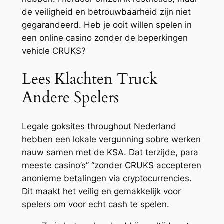
de veiligheid en betrouwbaarheid zijn niet
gegarandeerd. Heb je ooit willen spelen in
een online casino zonder de beperkingen
vehicle CRUKS?
Lees Klachten Truck
Andere Spelers
Legale goksites throughout Nederland
hebben een lokale vergunning sobre werken
nauw samen met de KSA. Dat terzijde, para
meeste casino’s” “zonder CRUKS accepteren
anonieme betalingen via cryptocurrencies.
Dit maakt het veilig en gemakkelijk voor
spelers om voor echt cash te spelen.