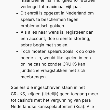
maanden en har mulighed for worden
verlengd tot maximaal vijf jaar.
Dit enroll is opgezet in Nederland om
spelers te beschermen tegen
problematisch gokken.
Als alles naar wens is, registreer dan
een account, doe u eerste storting,
sobre begin met spelen.
Toch moeten spelers zoals ik op onze
hoede zijn, would like spelen in een
online casino zonder CRUKS kan
juridische vraagstukken met zich
meebrengen.
Spelers die ingeschreven staan in het
CRUKS, krijgen (tijdelijk) geen toegang meer
tot casino’s met het vergunning van para
Nederlandse kansspelautoriteit (Ksa). Alle