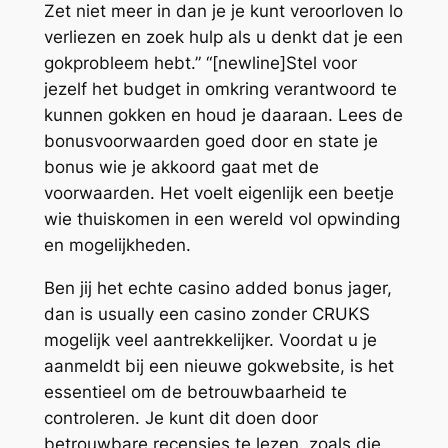
Zet niet meer in dan je je kunt veroorloven lo
verliezen en zoek hulp als u denkt dat je een
gokprobleem hebt.” “[newline]Stel voor
jezelf het budget in omkring verantwoord te
kunnen gokken en houd je daaraan. Lees de
bonusvoorwaarden goed door en state je
bonus wie je akkoord gaat met de
voorwaarden. Het voelt eigenlijk een beetje
wie thuiskomen in een wereld vol opwinding
en mogelijkheden.
Ben jij het echte casino added bonus jager,
dan is usually een casino zonder CRUKS
mogelijk veel aantrekkelijker. Voordat u je
aanmeldt bij een nieuwe gokwebsite, is het
essentieel om de betrouwbaarheid te
controleren. Je kunt dit doen door
betrouwbare recensies te lezen, zoals die