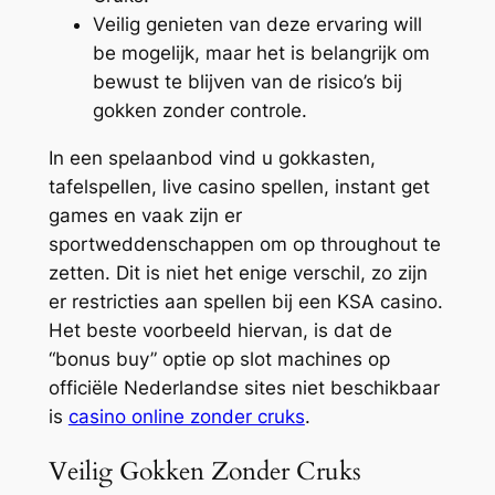
Veilig genieten van deze ervaring will
be mogelijk, maar het is belangrijk om
bewust te blijven van de risico’s bij
gokken zonder controle.
In een spelaanbod vind u gokkasten,
tafelspellen, live casino spellen, instant get
games en vaak zijn er
sportweddenschappen om op throughout te
zetten. Dit is niet het enige verschil, zo zijn
er restricties aan spellen bij een KSA casino.
Het beste voorbeeld hiervan, is dat de
“bonus buy” optie op slot machines op
officiële Nederlandse sites niet beschikbaar
is
casino online zonder cruks
.
Veilig Gokken Zonder Cruks