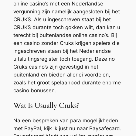
online casino’s met een Nederlandse
vergunning zijn namelijk aangesloten bij het
CRUKS. Als u ingeschreven staat bij het
CRUKS durante toch gokken wilt, dan kan u
terecht bij buitenlandse online casino’s. Bij
een casino zonder Cruks krijgen spelers die
ingeschreven staan bij het Nederlandse
uitsluitingsregister toch toegang. Deze no
Cruks casino’s zijn gevestigd in het
buitenland en bieden allerlei voordelen,
zoals het groot spelaanbod durante enorme
casino bonussen.
Wat Is Usually Cruks?
Na een bespreken van para mogelijkheden
met PayPal, kijk ik just nu naar Paysafecard.