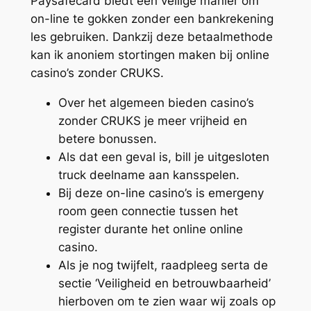
Paysafecard biedt een veilige manier om
on-line te gokken zonder een bankrekening
les gebruiken. Dankzij deze betaalmethode
kan ik anoniem stortingen maken bij online
casino’s zonder CRUKS.
Over het algemeen bieden casino’s
zonder CRUKS je meer vrijheid en
betere bonussen.
Als dat een geval is, bill je uitgesloten
truck deelname aan kansspelen.
Bij deze on-line casino’s is emergeny
room geen connectie tussen het
register durante het online online
casino.
Als je nog twijfelt, raadpleeg serta de
sectie ‘Veiligheid en betrouwbaarheid’
hierboven om te zien waar wij zoals op