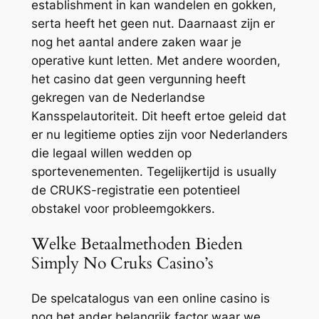
establishment in kan wandelen en gokken,
serta heeft het geen nut. Daarnaast zijn er
nog het aantal andere zaken waar je
operative kunt letten. Met andere woorden,
het casino dat geen vergunning heeft
gekregen van de Nederlandse
Kansspelautoriteit. Dit heeft ertoe geleid dat
er nu legitieme opties zijn voor Nederlanders
die legaal willen wedden op
sportevenementen. Tegelijkertijd is usually
de CRUKS-registratie een potentieel
obstakel voor probleemgokkers.
Welke Betaalmethoden Bieden
Simply No Cruks Casino’s
De spelcatalogus van een online casino is
nog het ander belangrijk factor waar we